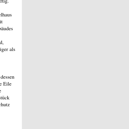
ftig.
elhaus
it
bäudes
d,
iger als
 dessen
e Eile
e
stück
chutz