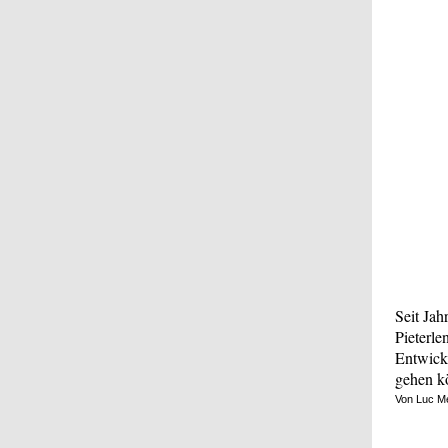
Seit Jah
Pieterle
Entwick
gehen k
Von Luc M