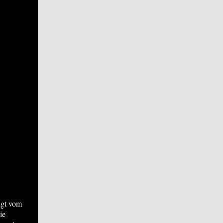
ugt vom
ie