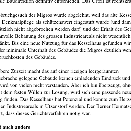
le Baudirektion definitiv entschieden. Das Urteil ist rechtskrä
bruchgesuch der Migros wurde abgelehnt, weil das alte Kess
r Denkmalpflege als schützenswert eingestuft wurde (und dam
ätzlich nicht abgebrochen werden darf) und der Erhalt des Ge
nnvolle Bebauung des grossen Industrieareals nicht wesentlich
änkt. Bis eine neue Nutzung für das Kesselhaus gefunden wir
der minimale Unterhalt des Gebäudes die Migros deutlich wen
bruchkosten des Gebäudes.
en: Zurzeit macht das auf einer riesigen leergeräumten
riebrache gelegene Gebäude keinen einladenden Eindruck und
wird von vielen nicht verstanden. Aber ich bin überzeugt, ohn
t dem festen Willen zur Lösung, wird sich eine passende neu
g finden. Das Kesselhaus hat Potenzial und könnte zum Herz
en Industrieareals in Utzenstorf werden. Der Berner Heimats
t, dass dieses Gerichtsverfahren nötig war.
t auch anders