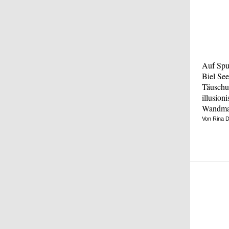
Auf Spu
Biel See
Täuschun
illusion
Wandmal
Von Rina 