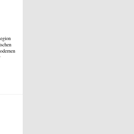
Region
ischen
modernen
r