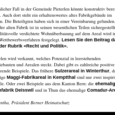
licher Fall in der Gemeinde Pieterlen könnte konstruktiv bere
 Auch dort steht ein erhaltenswertes altes Fabrikgebäude im
. Die Beteiligten haben sich in einer Vereinbarung gefunden
der alten Fabrik ist in seinen wesentlichen Teilen sichergestell
litätsvolle verdichtete Wohnüberbauung auf dem Areal wird i
Wettbewerbsverfahren festgelegt.
Lesen Sie den Beitrag d
der Rubrik «Recht und Politik».
len wird verkannt, welches Potenzial in leerstehenden
iebauten und Arealen steckt. Dabei gibt es zahlreiche positiv
erende Beispiele. Das frühere
, d
Sulzerareal in Winterthur
ige
sind nur zwei inspir
Maggi-Fabrikareal in Kemptthal
ele. Oder zwei Beispiele aus dem Kanton Bern: die
ehemali
und in Thun das ehemalige
fabrik Deisswil
Comadur-Ar
ntha, Präsident Berner Heimatschutz