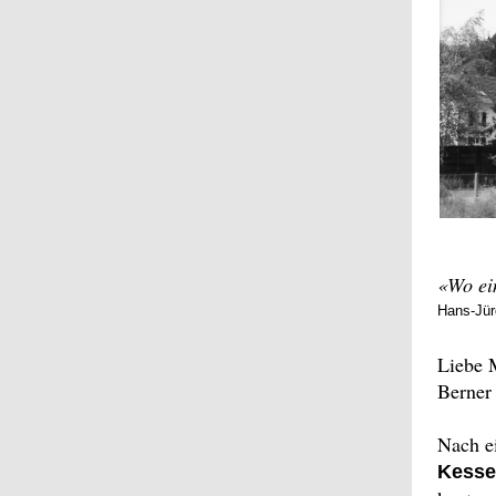
«Wo ein
Hans-Jü
Liebe M
Berner
Nach e
Kessel