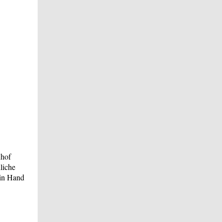
nhof
liche
 in Hand