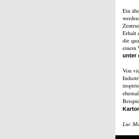
Ein ähn
werden.
Zentrum
Erhalt 
die qua
einem 
unter 
Von vie
Industr
inspiri
ehemal
Beispi
Karton
Luc Me