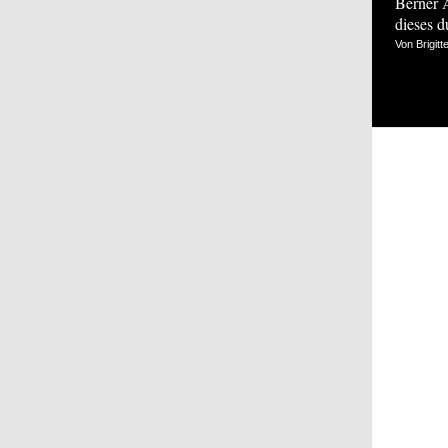
Berner 
dieses 
Von Brigitt