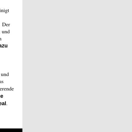
inigt
. Der
t und
n
azu
e und
as
ierende
ge
.
eal