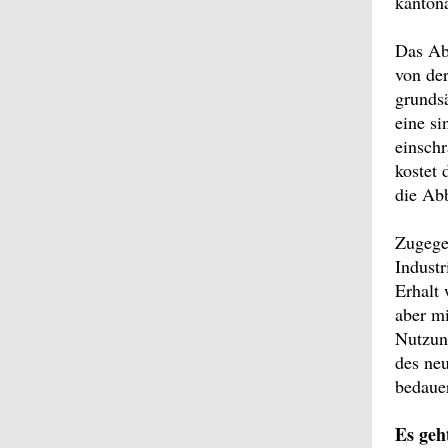
kantona
Das Ab
von de
grunds
eine si
einschr
kostet 
die Ab
Zugegeb
Indust
Erhalt 
aber mi
Nutzun
des neu
bedauer
Es geh