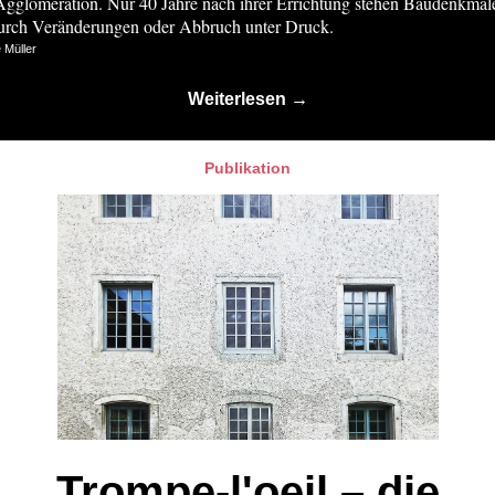
Agglomeration. Nur 40 Jahre nach ihrer Errichtung stehen Baudenkmäl
durch Veränderungen oder Abbruch unter Druck.
e Müller
Weiterlesen →
Publikation
Trompe-l'oeil – die