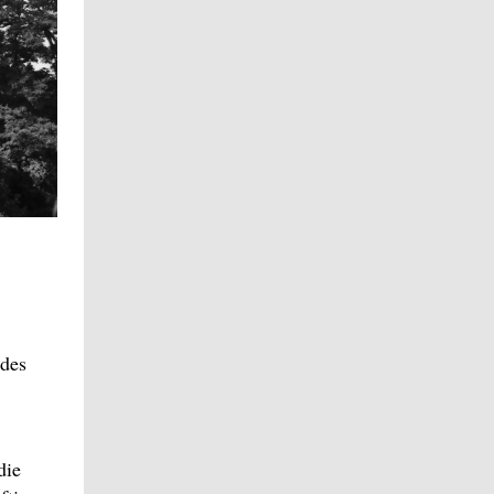
 des
die